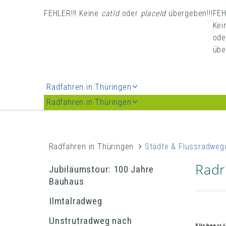
FEHLER!!! Keine
catId
oder
placeId
übergeben!!!
FEH
Kei
od
übe
Radfahren in Thüringen
Radfahren in Thüringen
Radfahren in Thüringen
Städte & Flussradweg
Radr
Jubiläumstour: 100 Jahre
Bauhaus
Ilmtalradweg
Unstrutradweg nach
Für vergrößerte Kartenansicht bitte hier klicken.