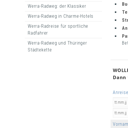
Bu
Werra-Radweg: der Klassiker
Te
Werra-Radweg in Charme-Hotels
St
Werra-Radreise für sportliche
An
Radfahrer
Pa
Be
Werra-Radweg und Thüringer
Städtekette
WOLLE
Dann f
Anreise
Vorna