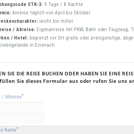
chungscode STK-3:
9 Tage / 8 Nächte
rmin:
Anreise täglich von April bis Oktober
reckencharakter:
leicht bis mittel
reise / Abreise:
Eigenanreise mit PKW, Bahn oder Flugzeug, T
rken / Hotel:
begrenzt vor Ort gratis oder preisgünstige, abg
triebsgelände in Eisenach
N SIE DIE REISE BUCHEN ODER HABEN SIE EINE REI
üllen Sie dieses Formular aus oder rufen Sie uns an
*
 / Abreise
*
me Name