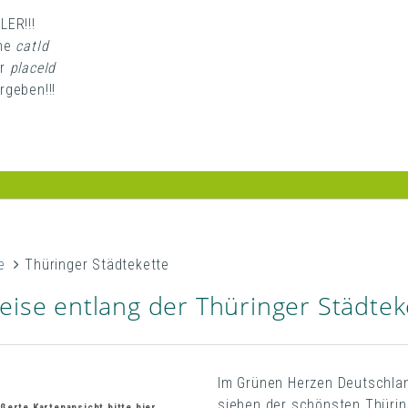
LER!!!
ne
catId
er
placeId
rgeben!!!
e
Thüringer Städtekette
eise entlang der Thüringer Städteke
Im Grünen Herzen Deutschlan
sieben der schönsten Thüring